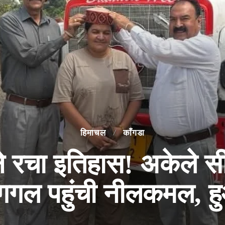
हिमाचल
काँगडा
ने रचा इतिहास! अकेले स
 गगल पहुंची नीलकमल, हु