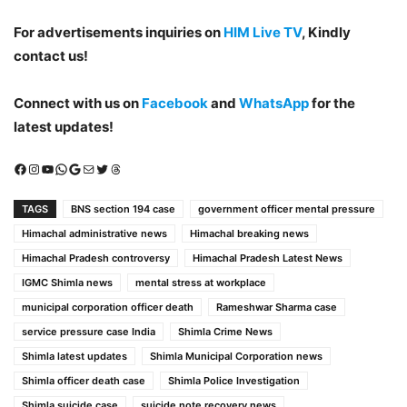
For advertisements inquiries on
HIM Live TV
, Kindly
contact us!
Connect with us on
Facebook
and
WhatsApp
for the
latest updates!
Facebook
Instagram
YouTube
WhatsApp
Google
Mail
X (Twitter)
Threads
TAGS
BNS section 194 case
government officer mental pressure
Himachal administrative news
Himachal breaking news
Himachal Pradesh controversy
Himachal Pradesh Latest News
IGMC Shimla news
mental stress at workplace
municipal corporation officer death
Rameshwar Sharma case
service pressure case India
Shimla Crime News
Shimla latest updates
Shimla Municipal Corporation news
Shimla officer death case
Shimla Police Investigation
Shimla suicide case
suicide note recovery news