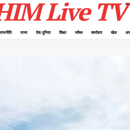
राजनीति
राज्य
देश-दुनिया
शिक्षा
जॉब्स
कारोवार
खेल
अप