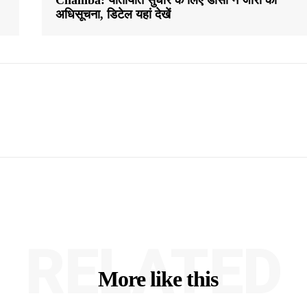
अधिसूचना, डिटेल यहां देखें
RELATED
More like this