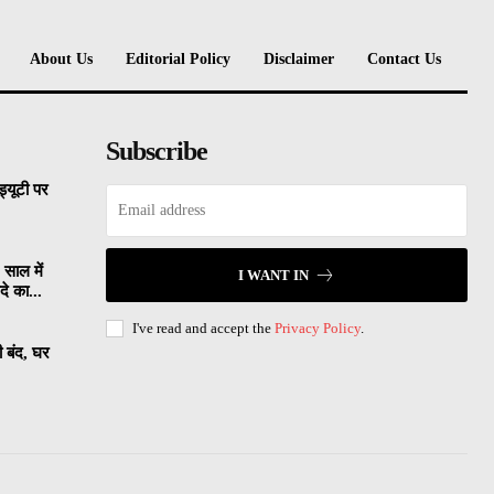
About Us
Editorial Policy
Disclaimer
Contact Us
Subscribe
्यूटी पर
 साल में
I WANT IN
े का...
I've read and accept the
Privacy Policy
.
ी बंद, घर