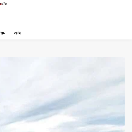
राध
अन्य