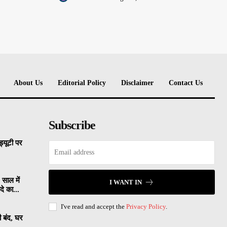
About Us
Editorial Policy
Disclaimer
Contact Us
Subscribe
्यूटी पर
 साल में
I WANT IN
े का...
I've read and accept the
Privacy Policy
.
ी बंद, घर