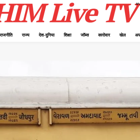
राजनीति
राज्य
देश-दुनिया
शिक्षा
जॉब्स
कारोवार
खेल
अप