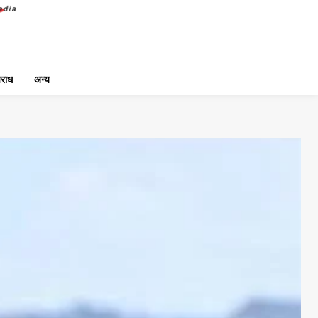
राध
अन्य