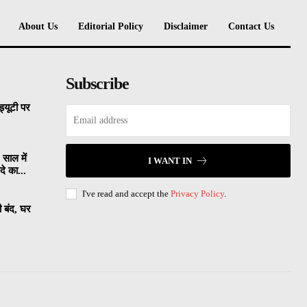
About Us
Editorial Policy
Disclaimer
Contact Us
Subscribe
्यूटी पर
 साल में
I WANT IN
े का...
I've read and accept the
Privacy Policy
.
ी बंद, घर