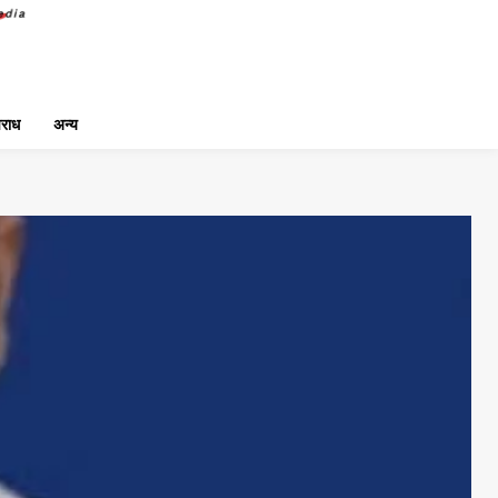
राध
अन्य