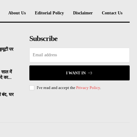
About Us
Editorial Policy
Disclaimer
Contact Us
Subscribe
्यूटी पर
 साल में
I WANT IN
े का...
I've read and accept the
Privacy Policy
.
ी बंद, घर