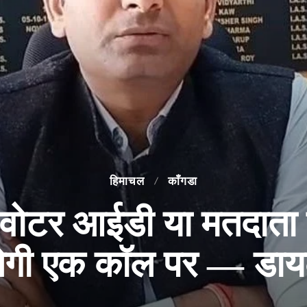
हिमाचल
काँगडा
टर आईडी या मतदाता सू
ेगी एक कॉल पर — डाय