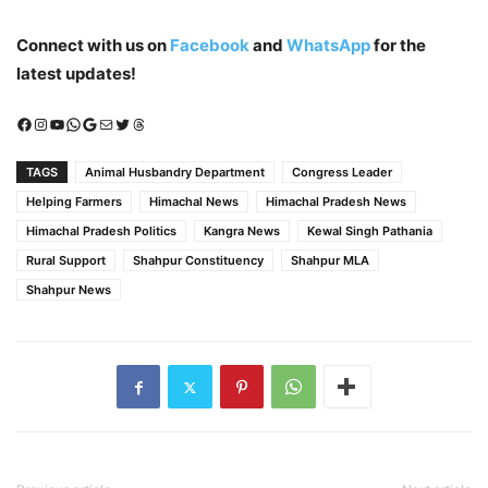
Connect with us on
Facebook
and
WhatsApp
for the
latest updates!
Facebook
Instagram
YouTube
WhatsApp
Google
Mail
X (Twitter)
Threads
TAGS
Animal Husbandry Department
Congress Leader
Helping Farmers
Himachal News
Himachal Pradesh News
Himachal Pradesh Politics
Kangra News
Kewal Singh Pathania
Rural Support
Shahpur Constituency
Shahpur MLA
Shahpur News