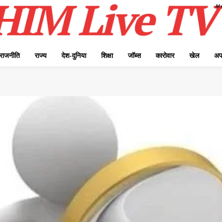
राजनीति
राज्य
देश-दुनिया
शिक्षा
जॉब्स
कारोवार
खेल
अप