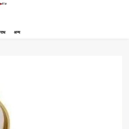
राध
अन्य