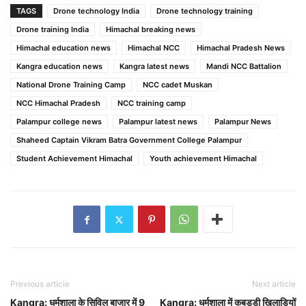
TAGS
Drone technology India
Drone technology training
Drone training India
Himachal breaking news
Himachal education news
Himachal NCC
Himachal Pradesh News
Kangra education news
Kangra latest news
Mandi NCC Battalion
National Drone Training Camp
NCC cadet Muskan
NCC Himachal Pradesh
NCC training camp
Palampur college news
Palampur latest news
Palampur News
Shaheed Captain Vikram Batra Government College Palampur
Student Achievement Himachal
Youth achievement Himachal
Previous article
Next article
Kangra: धर्मशाला के सिविल बाजार में 9
Kangra: धर्मशाला में कबड्डी खिलाड़ियों