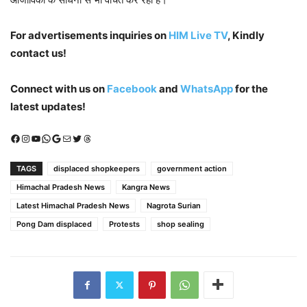
For advertisements inquiries on
HIM Live TV
, Kindly
contact us!
Connect with us on
Facebook
and
WhatsApp
for the
latest updates!
Facebook
Instagram
YouTube
WhatsApp
Google
Mail
X (Twitter)
Threads
TAGS
displaced shopkeepers
government action
Himachal Pradesh News
Kangra News
Latest Himachal Pradesh News
Nagrota Surian
Pong Dam displaced
Protests
shop sealing