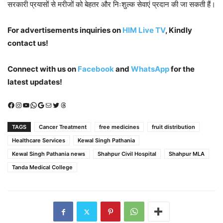
सरकारी प्रयासों से मरीजों को बेहतर और निःशुल्क सेवाएं प्रदान की जा सकती हैं।
For advertisements inquiries on
HIM Live TV
, Kindly
contact us!
Connect with us on
Facebook
and
WhatsApp
for the
latest updates!
Facebook
Instagram
YouTube
WhatsApp
Google
Mail
X (Twitter)
Threads
TAGS
Cancer Treatment
free medicines
fruit distribution
Healthcare Services
Kewal Singh Pathania
Kewal Singh Pathania news
Shahpur Civil Hospital
Shahpur MLA
Tanda Medical College