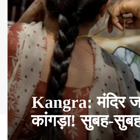
Kangra: मंदिर ज
कांगड़ा! सुबह-सु