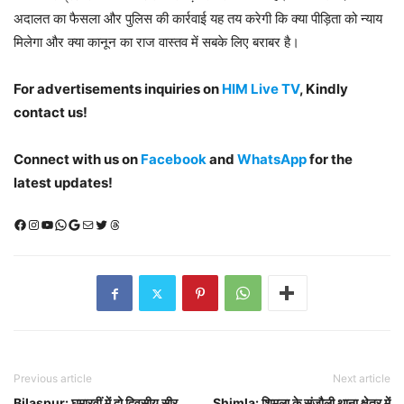
अदालत का फैसला और पुलिस की कार्रवाई यह तय करेगी कि क्या पीड़िता को न्याय
मिलेगा और क्या कानून का राज वास्तव में सबके लिए बराबर है।
For advertisements inquiries on
HIM Live TV
, Kindly
contact us!
Connect with us on
Facebook
and
WhatsApp
for the
latest updates!
Facebook
Instagram
YouTube
WhatsApp
Google
Mail
X (Twitter)
Threads
Previous article
Next article
Bilaspur: घुमारवीं में दो दिवसीय सीर
Shimla: शिमला के संजौली थाना क्षेत्र में