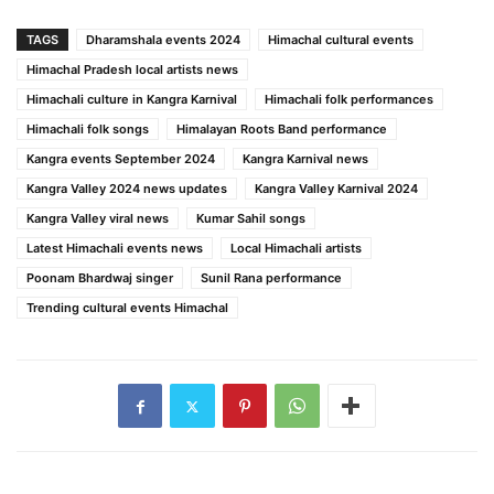
TAGS
Dharamshala events 2024
Himachal cultural events
Himachal Pradesh local artists news
Himachali culture in Kangra Karnival
Himachali folk performances
Himachali folk songs
Himalayan Roots Band performance
Kangra events September 2024
Kangra Karnival news
Kangra Valley 2024 news updates
Kangra Valley Karnival 2024
Kangra Valley viral news
Kumar Sahil songs
Latest Himachali events news
Local Himachali artists
Poonam Bhardwaj singer
Sunil Rana performance
Trending cultural events Himachal