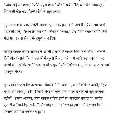
“कांचा चढ़ेया पहाड़ा,” “जोटे पयूरा हीना,” और “प्यारी भोटिलए” जैसे लोकप्रिय
हिमाचली गीत गाए, जिन्हें लोगों ने खूब सराहा।
सुनील राणा के साथ पहाड़ी गायिका पूनम भारद्वाज ने भी अपनी सुरीली आवाज में
“डफली वाले,” “लाल तेरा साफा,” “रिमझिम बरखा,” और “पांगी पक्की ठांगी” जैसे
गीत गाकर दर्शकों को मंत्रमुग्ध कर दिया।
मशहूर गायक कुमार साहिल ने अपनी आवाज से सबका दिल जीत लिया। उन्होंने
हिंदी और पंजाबी गीत “पहले भी मैं तुमसे मिला,” “ले जाए जाने कहां हवाएं,” “हर
किसी को नहीं मिलता,” “डायमंड दी झांझर,” और “डॉलरां वांगू नी नाम साडा चलदा”
प्रस्तुत किए।
हिमालयन रूट्स बैंड के गायक लोकी वर्मा ने “बांका मुल्क,” “कांची रे कांची,” “इस
गराए देया लंबरा,” और “पिया रे पिया रे” जैसे गीत गाकर दर्शकों से खूब तालियां
बटोरीं। इसके अलावा, लोक गायक राजेश हैप्पी ने “एकतारा बजदा वे,” सतीश
पुजारी ने “डाडे दिए बेडिए,” और मोहित गर्ग ने “रूणझुणुआ” गाने प्रस्तुत किए,
जिससे सभी का मनोरंजन हुआ।