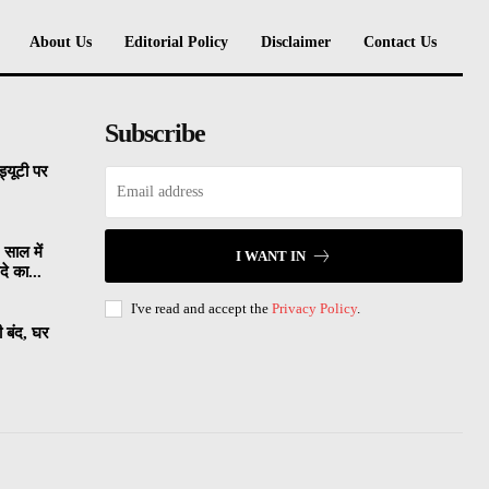
About Us
Editorial Policy
Disclaimer
Contact Us
Subscribe
्यूटी पर
 साल में
I WANT IN
े का...
I've read and accept the
Privacy Policy
.
ी बंद, घर