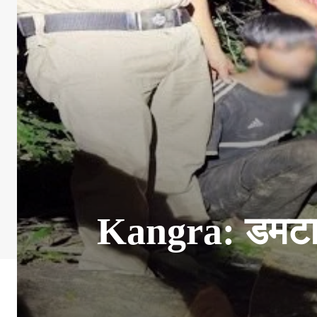
Kangra: डमटाल ज