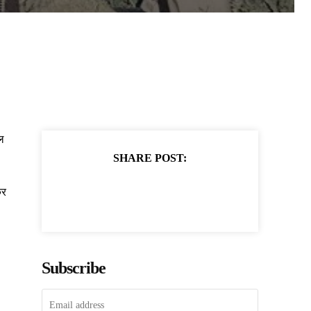
गल
SHARE POST:
कर
Subscribe