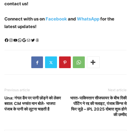
contact us!
Connect with us on
Facebook
and
WhatsApp
for the
latest updates!
Facebook
Instagram
YouTube
WhatsApp
Google
Mail
X (Twitter)
Threads
Previous article
Next article
Una: नंगल डैम पर पानी छोड़ने को लेकर
भारत-पाकिस्तान सीजफायर के बीच रिकी
बवाल: CM भगवंत मान बोले- भाजपा
पोंटिंग ने रद्द की फ्लाइट, पंजाब किंग्स से
पंजाब के पानी को लूटना चाहती है
फिर जुड़े – IPL 2025 दोबारा शुरू होने
की उम्मीद