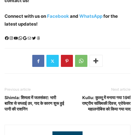
contact us!
Connect with us on
Facebook
and
WhatsApp
for the
latest updates!
Facebook
Instagram
YouTube
WhatsApp
Google
Mail
X (Twitter)
Threads
Previous article
Next article
Shimla: शिमला में जलसंकट: भारी
Kullu: कुल्लू में मनाया गया 19वां
बारिश से सप्लाई ठप, गाद के कारण शुरू हुई
राष्ट्रीय सांख्यिकी दिवस, प्रोफेसर
पानी की राशनिंग
महालनोबिस को किया गया याद