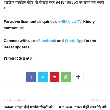
एसडीएम कार्यालय गोहर) से मोबाइल नंबर 9418468350 पर संपर्क कर सकते
हैं।
For advertisements inquiries on
HIM Live TV
, Kindly
contact us!
Connect with us on
Facebook
and
WhatsApp
for the
latest updates!
Facebook
Instagram
YouTube
WhatsApp
Google
Mail
X (Twitter)
Threads
Previous article
Next article
Solan: संस्कृत ही है भारतीय संस्कृति की
Kinnaur: राजस्व मंत्री जगत सिंह नेगी