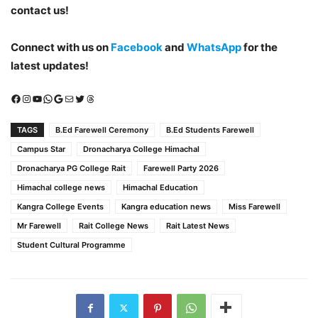
contact us!
Connect with us on
Facebook
and
WhatsApp
for the
latest updates!
Facebook
Instagram
YouTube
WhatsApp
Google
Mail
X (Twitter)
Threads
TAGS
B.Ed Farewell Ceremony
B.Ed Students Farewell
Campus Star
Dronacharya College Himachal
Dronacharya PG College Rait
Farewell Party 2026
Himachal college news
Himachal Education
Kangra College Events
Kangra education news
Miss Farewell
Mr Farewell
Rait College News
Rait Latest News
Student Cultural Programme