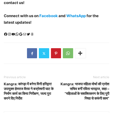
contact us!
Connect with us on
Facebook
and
WhatsApp
for the
latest updates!
Facebook
Instagram
YouTube
WhatsApp
Google
Mail
X (Twitter)
Threads
Previous article
Next article
Kangra: कांगड़ा में बनेगा मिनी हरिद्वार!
Kangra: भाजपा महिला मोर्चा की प्रदेश
उपायुक्त हेमराज बैरवा ने बज्रेश्वरी घाट के
सचिव बनीं रविता भारद्वाज, कहा –
निर्माण कार्य का किया निरीक्षण, जल्द पूरा
“महिलाओं के सशक्तिकरण के लिए पूरी
करने दिए निर्देश
निष्ठा से करूंगी काम”