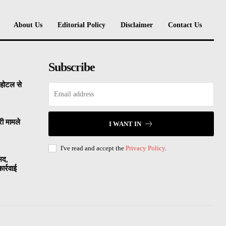
About Us
Editorial Policy
Disclaimer
Contact Us
Subscribe
, होटल से
री मामले
I WANT IN
I've read and accept the
Privacy Policy
.
मद,
ार्रवाई