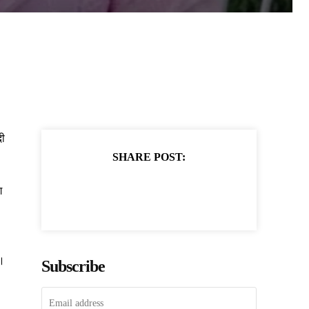
दी
SHARE POST:
ग
ै।
Subscribe