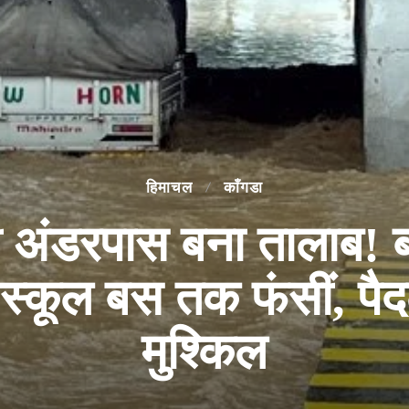
हिमाचल
काँगडा
ंडरपास बना तालाब! बार
कर स्कूल बस तक फंसीं, प
मुश्किल