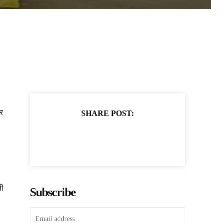
र
SHARE POST:
नी
Subscribe