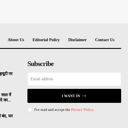
About Us
Editorial Policy
Disclaimer
Contact Us
Subscribe
्यूटी पर
 साल में
I WANT IN
े का...
I've read and accept the
Privacy Policy
.
ी बंद, घर