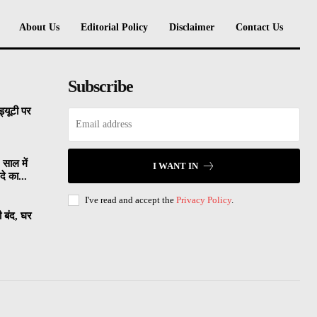
About Us
Editorial Policy
Disclaimer
Contact Us
Subscribe
्यूटी पर
 साल में
I WANT IN
े का...
I've read and accept the
Privacy Policy
.
ी बंद, घर