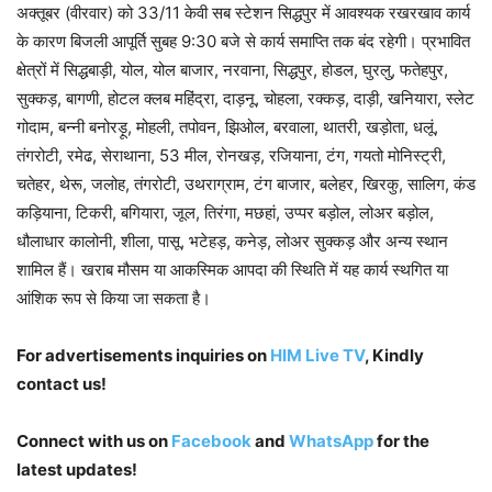
अक्तूबर (वीरवार) को 33/11 केवी सब स्टेशन सिद्धपुर में आवश्यक रखरखाव कार्य
के कारण बिजली आपूर्ति सुबह 9:30 बजे से कार्य समाप्ति तक बंद रहेगी। प्रभावित
क्षेत्रों में सिद्धबाड़ी, योल, योल बाजार, नरवाना, सिद्धपुर, होडल, घुरलु, फतेहपुर,
सुक्कड़, बागणी, होटल क्लब महिंद्रा, दाड़नू, चोहला, रक्कड़, दाड़ी, खनियारा, स्लेट
गोदाम, बन्नी बनोरड़ू, मोहली, तपोवन, झिओल, बरवाला, थातरी, खड़ोता, धलूं,
तंगरोटी, रमेढ, सेराथाना, 53 मील, रोनखड़, रजियाना, टंग, गयतो मोनिस्ट्री,
चतेहर, थेरू, जलोह, तंगरोटी, उथराग्राम, टंग बाजार, बलेहर, खिरकु, सालिग, कंड
कड़ियाना, टिकरी, बगियारा, जूल, तिरंगा, मछहां, उप्पर बड़ोल, लोअर बड़ोल,
धौलाधार कालोनी, शीला, पासू, भटेहड़, कनेड़, लोअर सुक्कड़ और अन्य स्थान
शामिल हैं। खराब मौसम या आकस्मिक आपदा की स्थिति में यह कार्य स्थगित या
आंशिक रूप से किया जा सकता है।
For advertisements inquiries
on
HIM Live TV
, Kindly
contact us!
Connect with us on
Facebook
and
WhatsApp
for the
latest updates!