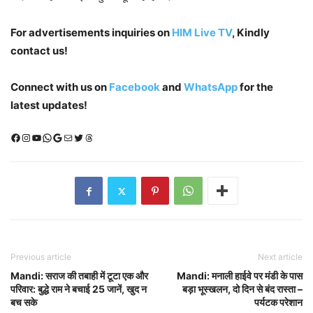
For advertisements inquiries on
HIM Live TV
, Kindly
contact us!
Connect with us on
Facebook
and
WhatsApp
for the
latest updates!
Facebook
Instagram
YouTube
WhatsApp
Google
Mail
X (Twitter)
Threads
Previous article
Next article
Mandi: सराज की तबाही में टूटा एक और
Mandi: मनाली हाईवे पर मंडी के पास
परिवार: बुद्धे राम ने बचाई 25 जानें, खुद न
बड़ा भूस्खलन, दो दिन से बंद रास्ता –
बच सके
पर्यटक परेशान