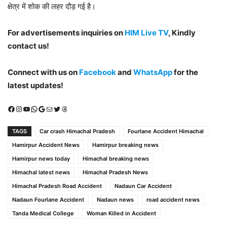
क्षेत्र में शोक की लहर दौड़ गई है।
For advertisements inquiries on
HIM Live TV
, Kindly
contact us!
Connect with us on
Facebook
and
WhatsApp
for the
latest updates!
Facebook
Instagram
YouTube
WhatsApp
Google
Mail
X (Twitter)
Threads
TAGS
Car crash Himachal Pradesh
Fourlane Accident Himachal
Hamirpur Accident News
Hamirpur breaking news
Hamirpur news today
Himachal breaking news
Himachal latest news
Himachal Pradesh News
Himachal Pradesh Road Accident
Nadaun Car Accident
Nadaun Fourlane Accident
Nadaun news
road accident news
Tanda Medical College
Woman Killed in Accident