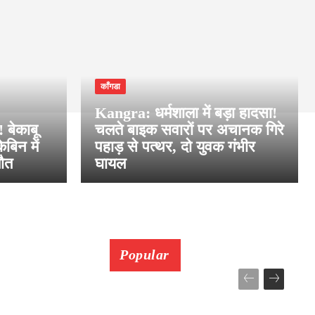
काँगडा
Kangra: धर्मशाला में बड़ा हादसा!
 बेकाबू
चलते बाइक सवारों पर अचानक गिरे
बिन में
पहाड़ से पत्थर, दो युवक गंभीर
मौत
घायल
Popular