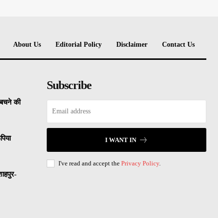
About Us
Editorial Policy
Disclaimer
Contact Us
Subscribe
े बचने की
ूपिया
I WANT IN
I've read and accept the
Privacy Policy
.
शाहपुर-