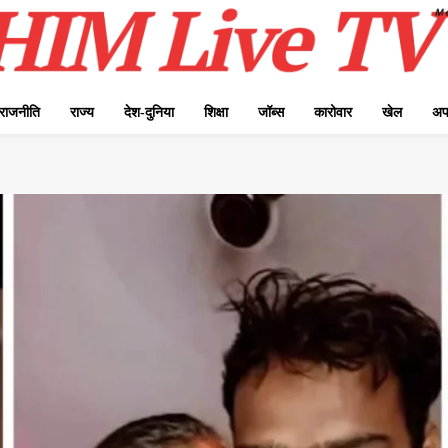
राजनीति
राज्य
देश-दुनिया
शिक्षा
जॉब्स
कारोवार
खेल
अप