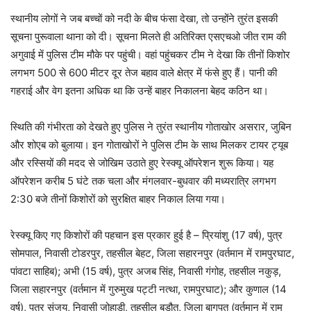
स्थानीय लोगों ने जब बच्चों को नदी के बीच फंसा देखा, तो उन्होंने तुरंत इसकी
सूचना पुरूवाला थाना को दी। सूचना मिलते ही अतिरिक्त एसएचओ जीत राम की
अगुवाई में पुलिस टीम मौके पर पहुंची। वहां पहुंचकर टीम ने देखा कि तीनों किशोर
लगभग 500 से 600 मीटर दूर तेज बहाव वाले क्षेत्र में फंसे हुए हैं। पानी की
गहराई और वेग इतना अधिक था कि उन्हें बाहर निकालना बेहद कठिन था।
स्थिति की गंभीरता को देखते हुए पुलिस ने तुरंत स्थानीय गोताखोर असरार, जुबिन
और शोएब को बुलाया। इन गोताखोरों ने पुलिस टीम के साथ मिलकर टायर ट्यूब
और रस्सियों की मदद से जोखिम उठाते हुए रेस्क्यू ऑपरेशन शुरू किया। यह
ऑपरेशन करीब 5 घंटे तक चला और मंगलवार-बुधवार की मध्यरात्रि लगभग
2:30 बजे तीनों किशोरों को सुरक्षित बाहर निकाल लिया गया।
रेस्क्यू किए गए किशोरों की पहचान इस प्रकार हुई है – प्रियांशु (17 वर्ष), पुत्र
सोमपाल, निवासी टोडरपुर, तहसील बेहट, जिला सहारनपुर (वर्तमान में रामपुरघाट,
पांवटा साहिब); अभी (15 वर्ष), पुत्र अजब सिंह, निवासी गंगोह, तहसील नकुड़,
जिला सहारनपुर (वर्तमान में गुरुमुख पट्टी नत्था, रामपुरघाट); और कुणाल (14
वर्ष), पुत्र संजय, निवासी जोहाड़ी, तहसील बड़ौत, जिला बागपत (वर्तमान में राम