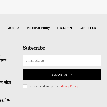
About Us
Editorial Policy
Disclaimer
Contact Us
Subscribe
का
रुपये
I WANT IN
18
लाफ खोला
I've read and accept the
Privacy Policy
.
्यूटी पर