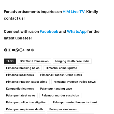
For advertisements inquiries on
HIM Live TV
, Kindly
contact us!
Connect with us on
Facebook
and
WhatsApp
for the
latest updates!
Facebook
Instagram
YouTube
WhatsApp
Google
Mail
X (Twitter)
Threads
TAGS
DSP Sunil Rana news
hanging death case India
Himachal breaking news
Himachal crime update
Himachal local news
Himachal Pradesh Crime News
Himachal Pradesh latest crime
Himachal Pradesh Police News
Kangra district news
Palampur hanging case
Palampur latest news
Palampur murder suspicion
Palampur police investigation
Palampur rented house incident
Palampur suspicious death
Palampur viral news