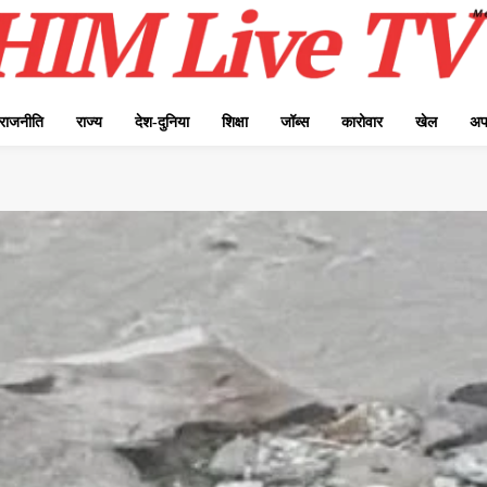
राजनीति
राज्य
देश-दुनिया
शिक्षा
जॉब्स
कारोवार
खेल
अप