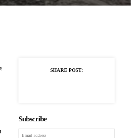
ं
SHARE POST:
Subscribe
ा