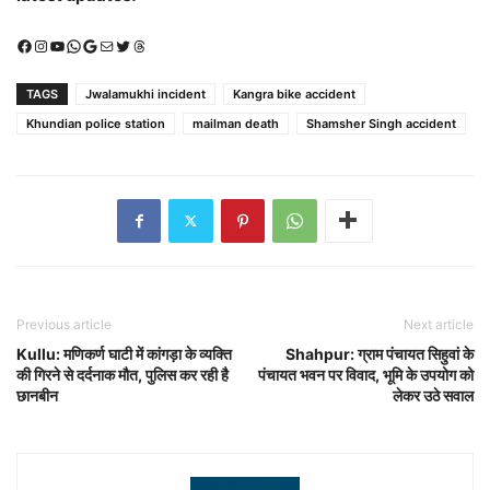
Facebook
Instagram
YouTube
WhatsApp
Google
Mail
X (Twitter)
Threads
TAGS
Jwalamukhi incident
Kangra bike accident
Khundian police station
mailman death
Shamsher Singh accident
Previous article
Next article
Kullu: मणिकर्ण घाटी में कांगड़ा के व्यक्ति
Shahpur: ग्राम पंचायत सिहुवां के
की गिरने से दर्दनाक मौत, पुलिस कर रही है
पंचायत भवन पर विवाद, भूमि के उपयोग को
छानबीन
लेकर उठे सवाल