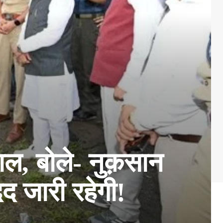
ाल, बोले- नुक़सान
द जारी रहेगी!