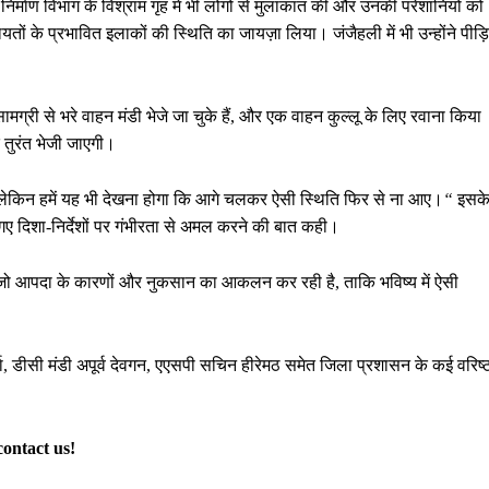
र्माण विभाग के विश्राम गृह में भी लोगों से मुलाकात की और उनकी परेशानियों को
ों के प्रभावित इलाकों की स्थिति का जायज़ा लिया। जंजैहली में भी उन्होंने पीड़
्री से भरे वाहन मंडी भेजे जा चुके हैं, और एक वाहन कुल्लू के लिए रवाना किया
 तुरंत भेजी जाएगी।
लेकिन
हमें
यह
भी
देखना
होगा
कि
आगे
चलकर
ऐसी
स्थिति
फिर
से
ना
आए।
“
इसक
दिए गए दिशा-निर्देशों पर गंभीरता से अमल करने की बात कही।
है जो आपदा के कारणों और नुकसान का आकलन कर रही है, ताकि भविष्य में ऐसी
मा, डीसी मंडी अपूर्व देवगन, एएसपी सचिन हीरेमठ समेत जिला प्रशासन के कई वरिष्
contact us!