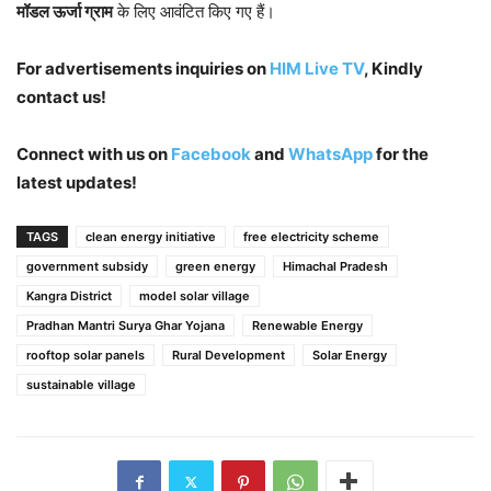
मॉडल ऊर्जा ग्राम
के लिए आवंटित किए गए हैं।
For advertisements inquiries on
HIM Live TV
, Kindly
contact us!
Connect with us on
Facebook
and
WhatsApp
for the
latest updates!
TAGS
clean energy initiative
free electricity scheme
government subsidy
green energy
Himachal Pradesh
Kangra District
model solar village
Pradhan Mantri Surya Ghar Yojana
Renewable Energy
rooftop solar panels
Rural Development
Solar Energy
sustainable village