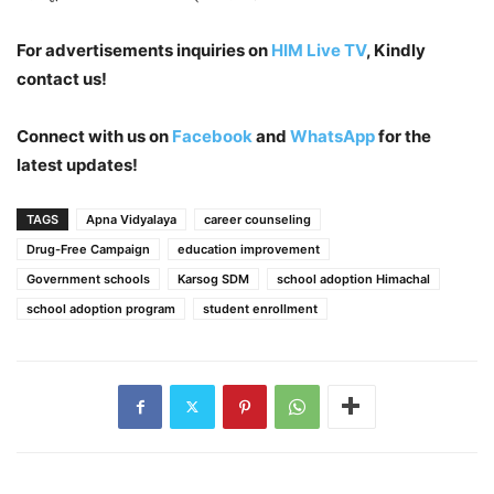
For advertisements inquiries on
HIM Live TV
, Kindly
contact us!
Connect with us on
Facebook
and
WhatsApp
for the
latest updates!
TAGS
Apna Vidyalaya
career counseling
Drug-Free Campaign
education improvement
Government schools
Karsog SDM
school adoption Himachal
school adoption program
student enrollment