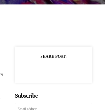
SHARE POST:
िन
Subscribe
च