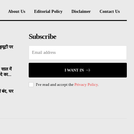
About Us
Editorial Policy
Disclaimer
Contact Us
Subscribe
्यूटी पर
 साल में
I WANT IN
े का...
I've read and accept the
Privacy Policy
.
ी बंद, घर