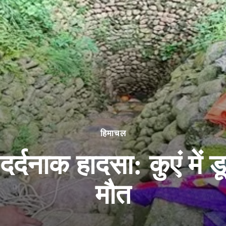
हिमाचल
दर्दनाक हादसा: कुएं में
मौत